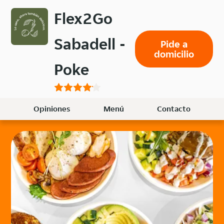
Volver
Flex2Go
al
menú
Sabadell -
Pide a
principal
domicilio
Poke
Opiniones
Menú
Contacto